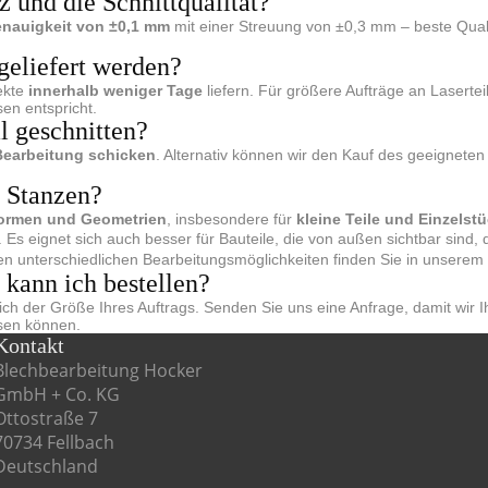
z und die Schnittqualität?
nauigkeit von
±0,1 mm
mit einer Streuung von ±0,3 mm – beste Quali
geliefert werden?
ekte
innerhalb weniger Tage
liefern. Für größere Aufträge an Laserte
sen entspricht.
 geschnitten?
 Bearbeitung schicken
. Alternativ können wir den Kauf des geeigneten
s Stanzen?
ormen und Geometrien
, insbesondere für
kleine Teile und Einzelst
 Es eignet sich auch besser für Bauteile, die von außen sichtbar sind,
en unterschiedlichen Bearbeitungsmöglichkeiten finden Sie in unserem
kann ich bestellen?
ch der Größe Ihres Auftrags. Senden Sie uns eine Anfrage, damit wir 
sen können.
Kontakt
Blechbearbeitung Hocker
GmbH + Co. KG
Ottostraße 7
70734 Fellbach
Deutschland