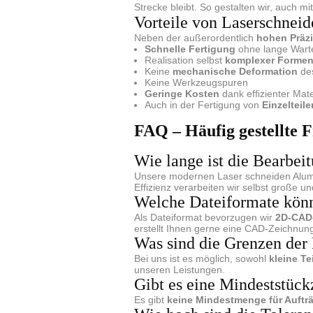
Strecke bleibt. So gestalten wir, auch m
Vorteile von Laserschnei
Neben der außerordentlich
hohen Präz
Schnelle Fertigung
ohne lange Wart
Realisation selbst
komplexer Formen
Keine
mechanische Deformation
des
Keine Werkzeugspuren
Geringe Kosten
dank effizienter Mat
Auch in der Fertigung von
Einzelteil
FAQ – Häufig gestellte 
Wie lange ist die Bearbei
Unsere modernen Laser schneiden Alum
Effizienz verarbeiten wir selbst große u
Welche Dateiformate könn
Als Dateiformat bevorzugen wir
2D-CAD
erstellt Ihnen gerne eine CAD-Zeichnung 
Was sind die Grenzen der 
Bei uns ist es möglich, sowohl
kleine Te
unseren Leistungen.
Gibt es eine Mindeststück
Es gibt
keine Mindestmenge für Auftr