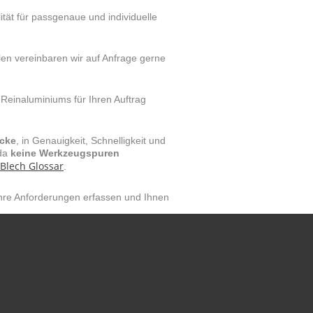
tät für passgenaue und individuelle
ilen vereinbaren wir auf Anfrage gerne
 Reinaluminiums für Ihren Auftrag
ücke
, in Genauigkeit, Schnelligkeit und
 da
keine Werkzeugspuren
Blech Glossar
.
Ihre Anforderungen erfassen und Ihnen